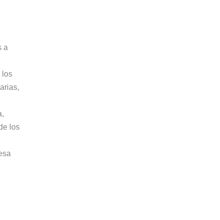
s a
 los
arias,
a,
de los
esa