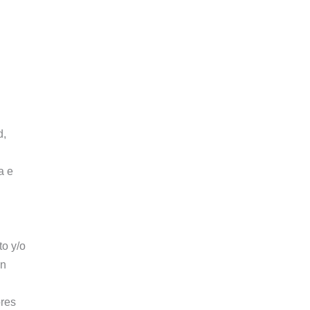
d,
a e
o y/o
in
ores