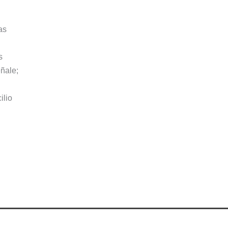
as
s
eñale;
ilio