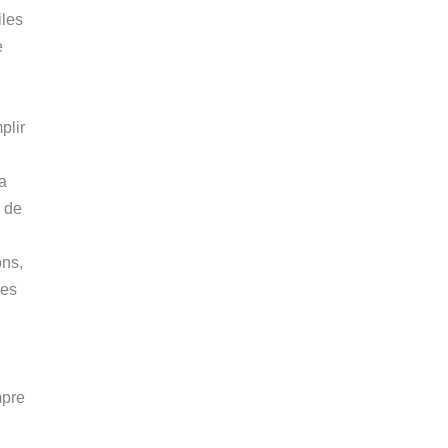
iles
e
plir
a
á de
ons,
nes
mpre