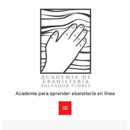
Ir
al
contenido
Academia para aprender ebanistería en línea
Menú
principal