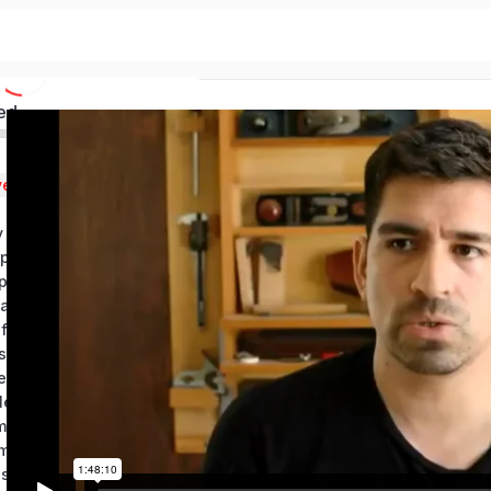
ed
venida
y metodos alternos
illo de hierro
illo de hierro
adera y el Serrucho
Semana 7: Rectificar madera y barras de nivel
sa
ero de encuadre
lero de encuadre
il
mil
stro cepillo de madera