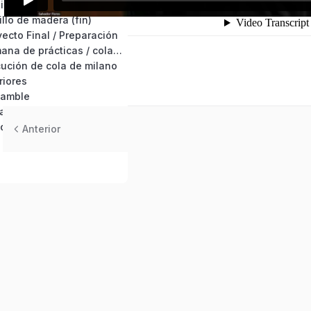
illo de madera
llo de madera (fin)
ecto Final / Preparación
Semana 17: Semana de prácticas / cola de milano
ución de cola de milano
riores
samble
a y acabado
 de Curso
Anterior